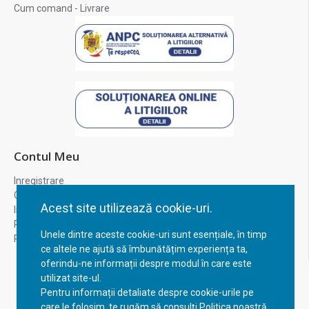
Cum comand - Livrare
Contul Meu
Inregistrare
Contul meu
Acest site utilizează cookie-uri.
Istoric comenzi
Recuperare parola
Unele dintre aceste cookie-uri sunt esențiale, în timp
Returnare produs
ce altele ne ajută să îmbunătățim experiența ta,
oferindu-ne informații despre modul în care este
utilizat site-ul.
Pentru informații detaliate despre cookie-urile pe
care le folosim, te rugăm să consulți Politica noastră