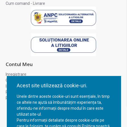
Cum comand - Livrare
Contul Meu
Inregistrare
Contul meu
Acest site utilizează cookie-uri.
Istoric comenzi
Recuperare parola
Unele dintre aceste cookie-uri sunt esențiale, în timp
Returnare produs
ce altele ne ajută să îmbunătățim experiența ta,
oferindu-ne informații despre modul în care este
utilizat site-ul.
Pentru informații detaliate despre cookie-urile pe
care le folosim, te rugăm să consulți Politica noastră