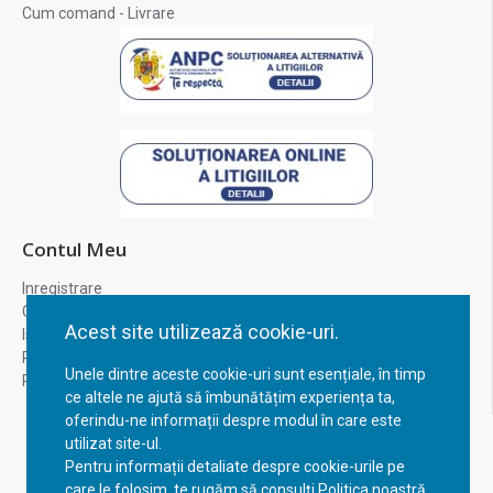
Cum comand - Livrare
Contul Meu
Inregistrare
Contul meu
Acest site utilizează cookie-uri.
Istoric comenzi
Recuperare parola
Unele dintre aceste cookie-uri sunt esențiale, în timp
Returnare produs
ce altele ne ajută să îmbunătățim experiența ta,
oferindu-ne informații despre modul în care este
utilizat site-ul.
Pentru informații detaliate despre cookie-urile pe
care le folosim, te rugăm să consulți Politica noastră