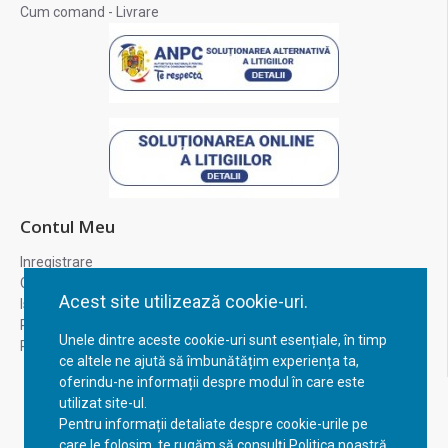
Cum comand - Livrare
Contul Meu
Inregistrare
Contul meu
Acest site utilizează cookie-uri.
Istoric comenzi
Recuperare parola
Unele dintre aceste cookie-uri sunt esențiale, în timp
Returnare produs
ce altele ne ajută să îmbunătățim experiența ta,
oferindu-ne informații despre modul în care este
utilizat site-ul.
Pentru informații detaliate despre cookie-urile pe
care le folosim, te rugăm să consulți Politica noastră