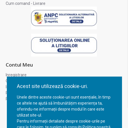
Cum comand - Livrare
Contul Meu
Inregistrare
Contul meu
Acest site utilizează cookie-uri.
Istoric comenzi
Recuperare parola
Unele dintre aceste cookie-uri sunt esențiale, în timp
Returnare produs
ce altele ne ajută să îmbunătățim experiența ta,
oferindu-ne informații despre modul în care este
utilizat site-ul.
Pentru informații detaliate despre cookie-urile pe
care le folosim, te rugăm să consulți Politica noastră