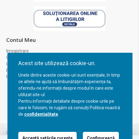
Contul Meu
Inregistrare
Contul meu
Acest site utilizează cookie-uri.
Istoric comenzi
Recuperare parola
Unele dintre aceste cookie-uri sunt esențiale, în timp
Returnare produs
ce altele ne ajută să îmbunătățim experiența ta,
oferindu-ne informații despre modul în care este
utilizat site-ul.
Pentru informații detaliate despre cookie-urile pe
care le folosim, te rugăm să consulți Politica noastră
de
confidențialitate
.
FILTREAZA PRODUSELE
Copyright © 2023, BravoShop, toate drepturile rezervate!
Acceptă setările curente
Configurează