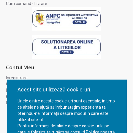
Cum comand - Livrare
Contul Meu
Inregistrare
Contul meu
Acest site utilizează cookie-uri.
Istoric comenzi
Recuperare parola
Unele dintre aceste cookie-uri sunt esențiale, în timp
Returnare produs
ce altele ne ajută să îmbunătățim experiența ta,
oferindu-ne informații despre modul în care este
utilizat site-ul.
Pentru informații detaliate despre cookie-urile pe
care le folosim, te rugăm să consulți Politica noastră