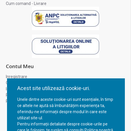
Cum comand - Livrare
Contul Meu
Inregistrare
Contul meu
Acest site utilizează cookie-uri.
Istoric comenzi
Recuperare parola
Unele dintre aceste cookie-uri sunt esențiale, în timp
Returnare produs
ce altele ne ajută să îmbunătățim experiența ta,
oferindu-ne informații despre modul în care este
utilizat site-ul.
Pentru informații detaliate despre cookie-urile pe
care le folosim, te rugăm să consulți Politica noastră