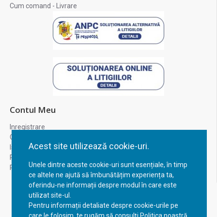
Cum comand - Livrare
Contul Meu
Inregistrare
Contul meu
Acest site utilizează cookie-uri.
Istoric comenzi
Recuperare parola
Unele dintre aceste cookie-uri sunt esențiale, în timp
Returnare produs
ce altele ne ajută să îmbunătățim experiența ta,
oferindu-ne informații despre modul în care este
utilizat site-ul.
Pentru informații detaliate despre cookie-urile pe
care le folosim, te rugăm să consulți Politica noastră