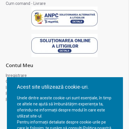
Cum comand - Livrare
Contul Meu
Inregistrare
Contul meu
Acest site utilizează cookie-uri.
Istoric comenzi
Recuperare parola
Unele dintre aceste cookie-uri sunt esențiale, în timp
Returnare produs
ce altele ne ajută să îmbunătățim experiența ta,
oferindu-ne informații despre modul în care este
utilizat site-ul.
Pentru informații detaliate despre cookie-urile pe
care le folosim, te rugăm să consulți Politica noastră