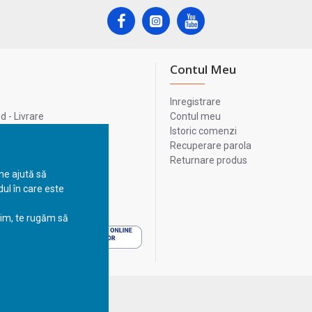
Contul Meu
Inregistrare
 - Livrare
Contul meu
lata
Istoric comenzi
lui
Recuperare parola
Returnare produs
 ne ajută să
ul în care este
 - Livrare
sim, te rugăm să
 - Livrare