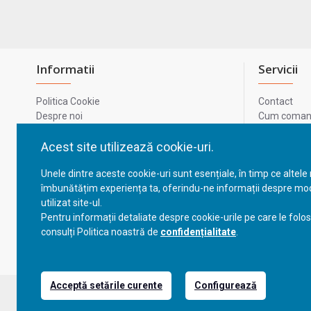
Informatii
Servicii
Politica Cookie
Contact
Despre noi
Cum comand
Termeni si conditii
Metode de p
Confidentialitate
Harta site-u
Acest site utilizează cookie-uri.
Prelucrarea datelor cu caracter personal
ODR
Unele dintre aceste cookie-uri sunt esențiale, în timp ce altele
GDPR - Datele tale
ANPC
îmbunătățim experiența ta, oferindu-ne informații despre mod
ANPC - SAL
utilizat site-ul.
Cum comand
Pentru informații detaliate despre cookie-urile pe care le folo
Cum comand
consulți Politica noastră de
confidențialitate
.
Acceptă setările curente
Configurează
Copyright © 2023, BravoShop, toate drepturile rezervate!