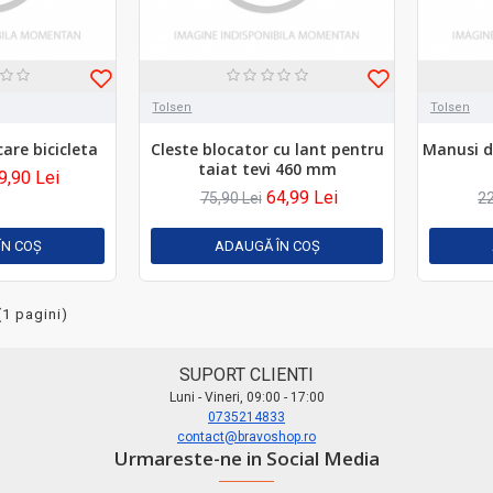
Tolsen
Tolsen
are bicicleta
Cleste blocator cu lant pentru
Manusi de
taiat tevi 460 mm
9,90 Lei
64,99 Lei
75,90 Lei
22
ÎN COŞ
ADAUGĂ ÎN COŞ
(1 pagini)
SUPORT CLIENTI
Luni - Vineri, 09:00 - 17:00
0735214833
contact@bravoshop.ro
Urmareste-ne in Social Media