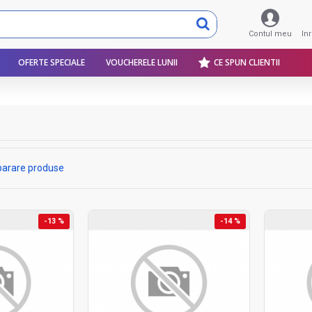
Contul meu
In
OFERTE SPECIALE
VOUCHERELE LUNII
CE SPUN CLIENTII
arare produse
-13 %
-14 %