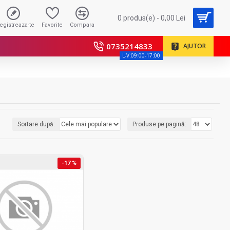
0 produs(e) - 0,00 Lei
registreaza-te
Favorite
Compara
0735214833
AJUTOR
L-V:09:00-17:00
Sortare după:
Produse pe pagină:
-17 %