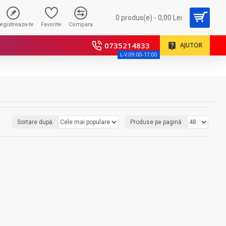
0 produs(e) - 0,00 Lei
registreaza-te
Favorite
Compara
0735214833
AJUTOR
L-V:09:00-17:00
Sortare după:
Produse pe pagină: