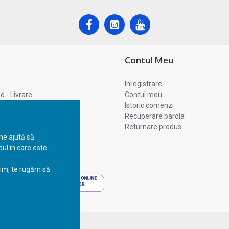
Contul Meu
Inregistrare
 - Livrare
Contul meu
lata
Istoric comenzi
lui
Recuperare parola
Returnare produs
 ne ajută să
ul în care este
 - Livrare
sim, te rugăm să
 - Livrare