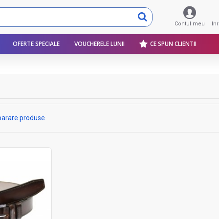
Contul meu
In
OFERTE SPECIALE
VOUCHERELE LUNII
CE SPUN CLIENTII
arare produse