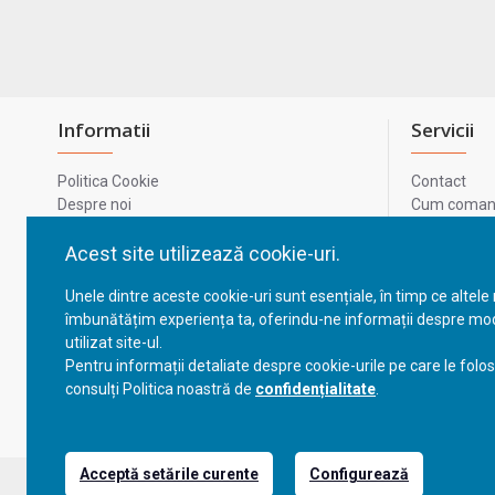
Informatii
Servicii
Politica Cookie
Contact
Despre noi
Cum comand
Termeni si conditii
Metode de p
Confidentialitate
Harta site-u
Acest site utilizează cookie-uri.
Prelucrarea datelor cu caracter personal
ODR
Unele dintre aceste cookie-uri sunt esențiale, în timp ce altele
GDPR - Datele tale
ANPC
îmbunătățim experiența ta, oferindu-ne informații despre mod
ANPC - SAL
utilizat site-ul.
Cum comand
Pentru informații detaliate despre cookie-urile pe care le folo
Cum comand
consulți Politica noastră de
confidențialitate
.
Acceptă setările curente
Configurează
Copyright © 2023, BravoShop, toate drepturile rezervate!