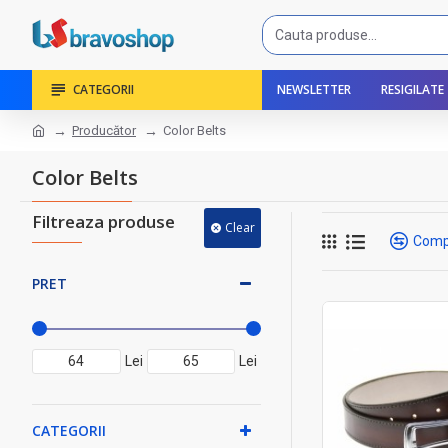
CATEGORII
NEWSLETTER
RESIGILATE
Producător
Color Belts
Color Belts
Filtreaza produse
Clear
Comp
PRET
Lei
Lei
CATEGORII