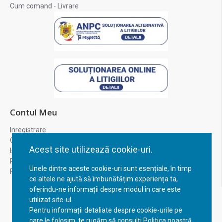
Cum comand - Livrare
Contul Meu
Inregistrare
Contul meu
Acest site utilizează cookie-uri.
Istoric comenzi
Recuperare parola
Unele dintre aceste cookie-uri sunt esențiale, în timp
Returnare produs
ce altele ne ajută să îmbunătățim experiența ta,
oferindu-ne informații despre modul în care este
utilizat site-ul.
Pentru informații detaliate despre cookie-urile pe
care le folosim, te rugăm să consulți Politica noastră