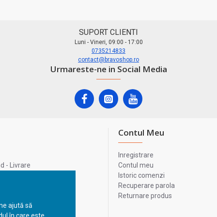
SUPORT CLIENTI
Luni - Vineri, 09:00 - 17:00
0735214833
contact@bravoshop.ro
Urmareste-ne in Social Media
Contul Meu
Inregistrare
 - Livrare
Contul meu
lata
Istoric comenzi
lui
Recuperare parola
Returnare produs
 ne ajută să
ul în care este