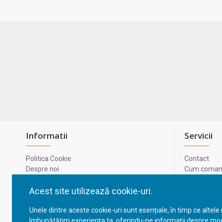
Informatii
Servicii
Politica Cookie
Contact
Despre noi
Cum comand
Termeni si conditii
Metode de p
Confidentialitate
Harta site-u
Acest site utilizează cookie-uri.
Prelucrarea datelor cu caracter personal
ODR
Unele dintre aceste cookie-uri sunt esențiale, în timp ce altele
GDPR - Datele tale
ANPC
îmbunătățim experiența ta, oferindu-ne informații despre mod
ANPC - SAL