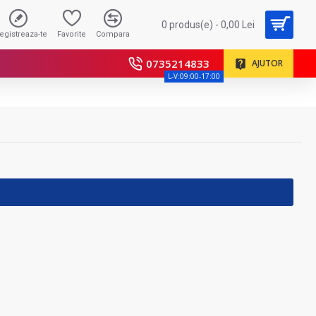
0 produs(e) - 0,00 Lei
registreaza-te
Favorite
Compara
0735214833
AJUTOR
L-V:09:00-17:00