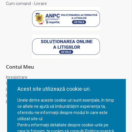
Cum comand - Livrare
Contul Meu
Inregistrare
Contul meu
Acest site utilizează cookie-uri.
Istoric comenzi
Recuperare parola
Unele dintre aceste cookie-uri sunt esențiale, în timp
Returnare produs
ce altele ne ajută să îmbunătățim experiența ta,
oferindu-ne informații despre modul în care este
utilizat site-ul.
Pentru informații detaliate despre cookie-urile pe
care le folosim, te rugăm să consulți Politica noastră