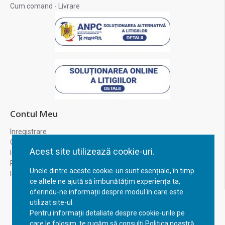
Cum comand - Livrare
Contul Meu
Inregistrare
Contul meu
Acest site utilizează cookie-uri.
Istoric comenzi
Recuperare parola
Unele dintre aceste cookie-uri sunt esențiale, în timp
Returnare produs
ce altele ne ajută să îmbunătățim experiența ta,
oferindu-ne informații despre modul în care este
utilizat site-ul.
Pentru informații detaliate despre cookie-urile pe
care le folosim, te rugăm să consulți Politica noastră