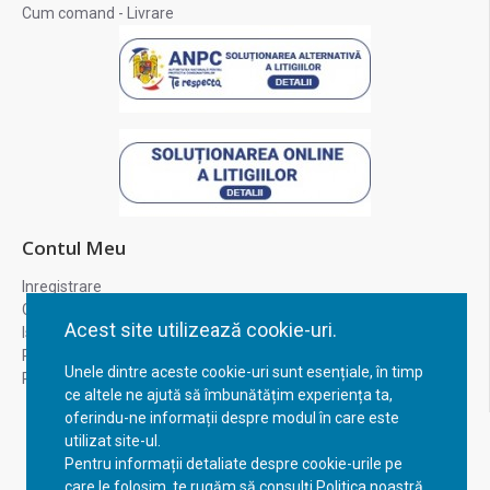
Cum comand - Livrare
Contul Meu
Inregistrare
Contul meu
Acest site utilizează cookie-uri.
Istoric comenzi
Recuperare parola
Unele dintre aceste cookie-uri sunt esențiale, în timp
Returnare produs
ce altele ne ajută să îmbunătățim experiența ta,
oferindu-ne informații despre modul în care este
utilizat site-ul.
Pentru informații detaliate despre cookie-urile pe
care le folosim, te rugăm să consulți Politica noastră