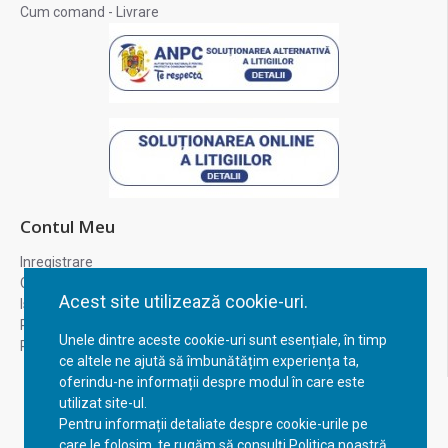
Cum comand - Livrare
Contul Meu
Inregistrare
Contul meu
Acest site utilizează cookie-uri.
Istoric comenzi
Recuperare parola
Unele dintre aceste cookie-uri sunt esențiale, în timp
Returnare produs
ce altele ne ajută să îmbunătățim experiența ta,
oferindu-ne informații despre modul în care este
utilizat site-ul.
Pentru informații detaliate despre cookie-urile pe
care le folosim, te rugăm să consulți Politica noastră