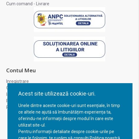
Cum comand - Livrare
Contul Meu
Inregistrare
Contul meu
Acest site utilizează cookie-uri.
Istoric comenzi
Recuperare parola
Unele dintre aceste cookie-uri sunt esențiale, în timp
Returnare produs
ce altele ne ajută să îmbunătățim experiența ta,
oferindu-ne informații despre modul în care este
utilizat site-ul.
Pentru informații detaliate despre cookie-urile pe
care le folosim, te rugăm să consulți Politica noastră