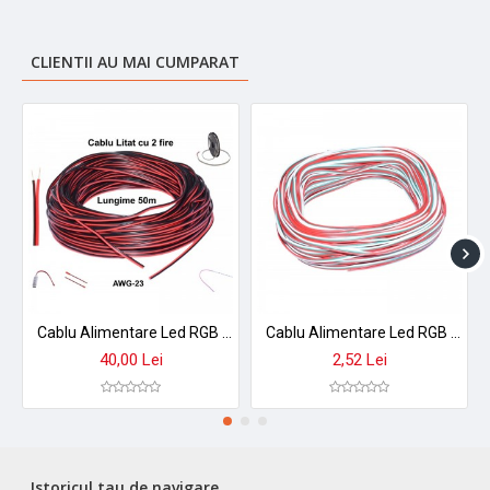
Brand: DALBI
Tip produs: Conector pentru bandă LED SMD
Tip conectare: Strip to Strip
CLIENTII AU MAI CUMPARAT
Compatibilitate: Bandă LED SMD 12mm, 5 pini
Lățime bandă compatibilă: 12mm
Număr pini: 5
Dimensiuni conector: 14 × 10 × 5,2 mm
Montaj: Fără lipire
Material carcasă: Policarbonat transparent
Material contacte: Cupru placat
Culoare: Transparent
Conținut pachet: Set 10 conectori
Cablu Alimentare Led RGB 2 Fire, 50m/Rola
Cablu Alimentare Led RGB 3 Fire, 50m/Rola
40,00 Lei
2,52 Lei
Istoricul tau de navigare