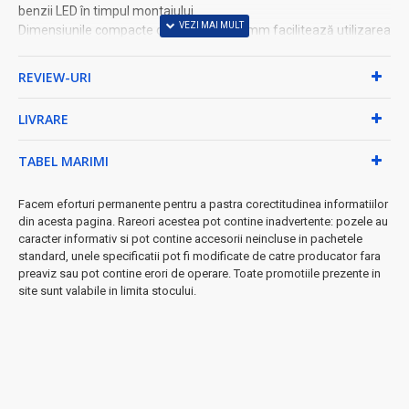
benzii LED în timpul montajului.
Dimensiunile compacte de 14 × 10 × 5,2 mm facilitează utilizarea
în profile de aluminiu și în spații înguste.
Ideal pentru prelungirea benzilor LED, realizarea instalațiilor noi și
REVIEW-URI
repararea conexiunilor deteriorate.
Potrivit pentru aplicații rezidențiale, comerciale, vitrine, mobilier,
LIVRARE
iluminat decorativ și proiecte profesionale.
Fiecare set conține 10 conectori, oferind o soluție practică pentru
TABEL MARIMI
mai multe lucrări de instalare.
Produs DALBI®, importat direct de ALEXIM TOP.
Facem eforturi permanente pentru a pastra corectitudinea informatiilor
UTILIZARE
din acesta pagina. Rareori acestea pot contine inadvertente: pozele au
caracter informativ si pot contine accesorii neincluse in pachetele
Îmbinare benzi LED SMD 12mm
standard, unele specificatii pot fi modificate de catre producator fara
Conectare Strip to Strip
preaviz sau pot contine erori de operare. Toate promotiile prezente in
Prelungirea benzilor LED
site sunt valabile in limita stocului.
Repararea instalațiilor LED
Iluminat rezidențial și comercial
Mobilier, vitrine și proiecte decorative
DETALII TEHNICE
Model: YCB5P-12