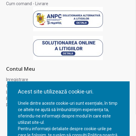
Cum comand - Livrare
Contul Meu
Inregistrare
Contul meu
Acest site utilizează cookie-uri.
Istoric comenzi
Recuperare parola
Unele dintre aceste cookie-uri sunt esențiale, în timp
Returnare produs
ce altele ne ajută să îmbunătățim experiența ta,
oferindu-ne informații despre modul în care este
utilizat site-ul.
Pentru informații detaliate despre cookie-urile pe
care le folosim, te rugăm să consulți Politica noastră