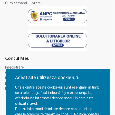
Cum comand - Livrare
Contul Meu
Inregistrare
Contul meu
Acest site utilizează cookie-uri.
Istoric comenzi
Recuperare parola
Unele dintre aceste cookie-uri sunt esențiale, în timp
Returnare produs
ce altele ne ajută să îmbunătățim experiența ta,
oferindu-ne informații despre modul în care este
utilizat site-ul.
Pentru informații detaliate despre cookie-urile pe
care le folosim, te rugăm să consulți Politica noastră