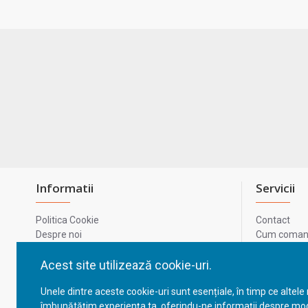
Informatii
Servicii
Politica Cookie
Contact
Despre noi
Cum comand
Termeni si conditii
Metode de p
Confidentialitate
Harta site-u
Acest site utilizează cookie-uri.
Prelucrarea datelor cu caracter personal
ODR
Unele dintre aceste cookie-uri sunt esențiale, în timp ce altele
GDPR - Datele tale
ANPC
îmbunătățim experiența ta, oferindu-ne informații despre mod
ANPC - SAL