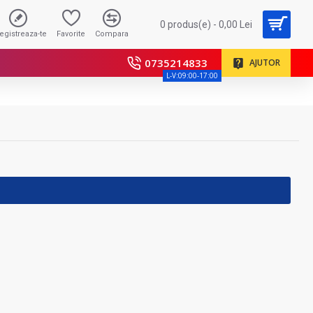
0 produs(e) - 0,00 Lei
registreaza-te
Favorite
Compara
0735214833
AJUTOR
L-V:09:00-17:00