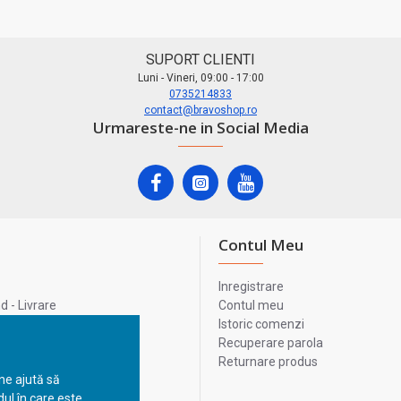
SUPORT CLIENTI
Luni - Vineri, 09:00 - 17:00
0735214833
contact@bravoshop.ro
Urmareste-ne in Social Media
Contul Meu
Inregistrare
 - Livrare
Contul meu
lata
Istoric comenzi
lui
Recuperare parola
Returnare produs
 ne ajută să
ul în care este