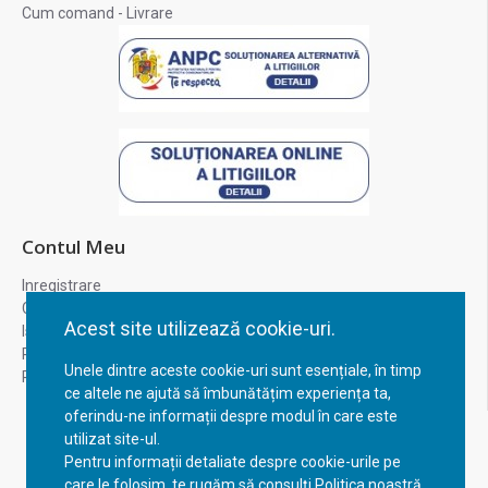
Cum comand - Livrare
Contul Meu
Inregistrare
Contul meu
Acest site utilizează cookie-uri.
Istoric comenzi
Recuperare parola
Unele dintre aceste cookie-uri sunt esențiale, în timp
Returnare produs
ce altele ne ajută să îmbunătățim experiența ta,
oferindu-ne informații despre modul în care este
utilizat site-ul.
Pentru informații detaliate despre cookie-urile pe
care le folosim, te rugăm să consulți Politica noastră