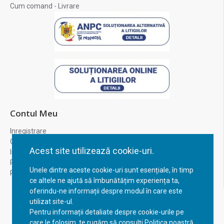
Cum comand - Livrare
Contul Meu
Inregistrare
Contul meu
Acest site utilizează cookie-uri.
Istoric comenzi
Recuperare parola
Unele dintre aceste cookie-uri sunt esențiale, în timp
Returnare produs
ce altele ne ajută să îmbunătățim experiența ta,
oferindu-ne informații despre modul în care este
utilizat site-ul.
Pentru informații detaliate despre cookie-urile pe
care le folosim, te rugăm să consulți Politica noastră